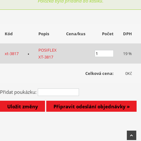
Položka byla přidána do košíku.
Kód
Popis
Cena/kus
Počet
DPH
POSIFLEX
xt-3817
19 %
XT-3817
Celková cena:
0Kč
Přidat poukázku: