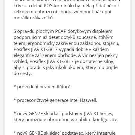
křivka a detail POS terminálu by měla přidat něco k
celkovému obrazu obchodu, zvednout nákupní
morálku zákazníků.
S opravdu plochým PCAP dotykovým displejem
podporujícím až deset dotyků současně, štíhlým
tělem, ergonomicky zakřivenou základnou stojanu,
Posiflex JIVA XT-3817 vypadá dobře v každém
elegantně zařízeném obchodě. A víc než jen pěkný
vzhled, Posiflex JIVA XT-3817 je dostatečně silný,
aby si poradil s jakýmkoli úkolem, který mu přijde
do cesty.
* provedení bez ventilátorů.
* procesor čtvrté generace Intel Haswell.
* nový GEN7E skládací podstavec JIVA XT Series,
který umožňuje ohromnou variabilitu konfigurace.
* nový GEN8E skládací podstavec, který integruje