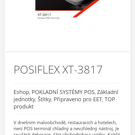
POSIFLEX XT-3817
Eshop
POKLADNÍ SYSTÉMY POS
Základní
,
,
jednotky
Štítky
Připraveno pro EET
TOP
,
,
,
produkt
V dnešním maloobchodě, restauracích a hotelech,
není POS terminál chladný a nevzhledný nástroj. Je
součástí dekorace, část obchodníkovi vizitky. Každá