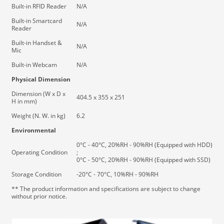
Built-in RFID Reader
N/A
Built-in Smartcard
N/A
Reader
Built-in Handset &
N/A
Mic
Built-in Webcam
N/A
Physical Dimension
Dimension (W x D x
404.5 x 355 x 251
H in mm)
Weight (N. W. in kg)
6.2
Environmental
0°C - 40°C, 20%RH - 90%RH (Equipped with HDD)
Operating Condition
;
0°C - 50°C, 20%RH - 90%RH (Equipped with SSD)
Storage Condition
-20°C - 70°C, 10%RH - 90%RH
** The product information and specifications are subject to change
without prior notice.