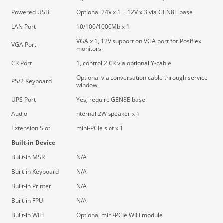
Powered USB
Optional 24V x 1 + 12V x 3 via GEN8E base
LAN Port
10/100/1000Mb x 1
VGA x 1, 12V support on VGA port for Posiflex
VGA Port
monitors
CR Port
1, control 2 CR via optional Y-cable
Optional via conversation cable through service
PS/2 Keyboard
window
UPS Port
Yes, require GEN8E base
Audio
nternal 2W speaker x 1
Extension Slot
mini-PCIe slot x 1
Built-in Device
Built-in MSR
N/A
Built-in Keyboard
N/A
Built-in Printer
N/A
Built-in FPU
N/A
Built-in WIFI
Optional mini-PCIe WIFI module