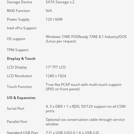
Storage Device
SATA Storage x 2
RAID Function
N/A
Power Supply
12V / 60W
Intel vPro Support
Windows 7/WE POSReady 7/WE 8.1 Industry/DOS
OS support
/Linux per request
TPM Support
Display & Touch
LCD Display
17” TFT LCD
LCD Resolution
1280 x 1024
True-flat PCAP touch with multi-touch support
Touch Function
(IP65 on front panel)
I/O & Expansion
4, 3 x DB9 + 1 x RJ50, 5V/12V support on all COM
Serial Port
ports
Optional via conversation cable through service
Parallel Port
window
Standard USB Port
7 (1 x USB 3.0/2.0 + 6 x USB 2.0)