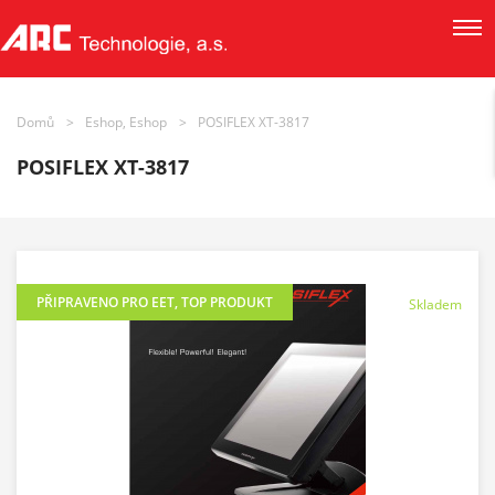
Domů
>
Eshop, Eshop
>
POSIFLEX XT-3817
POSIFLEX XT-3817
PŘIPRAVENO PRO EET
,
TOP PRODUKT
Skladem