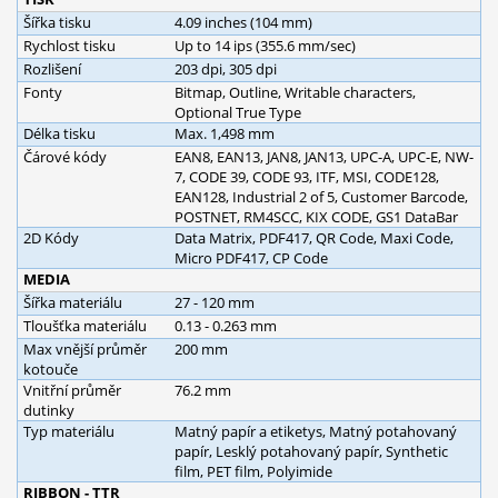
Šířka tisku
4.09 inches (104 mm)
Rychlost tisku
Up to 14 ips (355.6 mm/sec)
Rozlišení
203 dpi, 305 dpi
Fonty
Bitmap, Outline, Writable characters,
Optional True Type
Délka tisku
Max. 1,498 mm
Čárové kódy
EAN8, EAN13, JAN8, JAN13, UPC-A, UPC-E, NW-
7, CODE 39, CODE 93, ITF, MSI, CODE128,
EAN128, Industrial 2 of 5, Customer Barcode,
POSTNET, RM4SCC, KIX CODE, GS1 DataBar
2D Kódy
Data Matrix, PDF417, QR Code, Maxi Code,
Micro PDF417, CP Code
MEDIA
Šířka materiálu
27 - 120 mm
Tloušťka materiálu
0.13 - 0.263 mm
Max vnější průměr
200 mm
kotouče
Vnitřní průměr
76.2 mm
dutinky
Typ materiálu
Matný papír a etiketys, Matný potahovaný
papír, Lesklý potahovaný papír, Synthetic
film, PET film, Polyimide
RIBBON - TTR