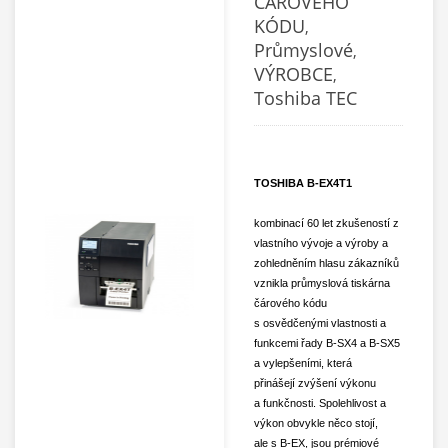
ČÁROVÉHO
KÓDU
,
Průmyslové
,
VÝROBCE
,
Toshiba TEC
TOSHIBA B-EX4T1
kombinací 60 let zkušeností z
vlastního vývoje a výroby a
zohledněním hlasu zákazníků
vznikla průmyslová tiskárna
čárového kódu
s
osvědčenými
vlastnosti a
funkcemi
řady
B-
SX4 a B-SX5
a
vylepšeními, která
přinášejí zvýšení
výkonu
a
funkčnosti
.
Spolehlivost a
výkon
obvykle
něco stojí
,
ale
s
B-
EX, jsou prémiové