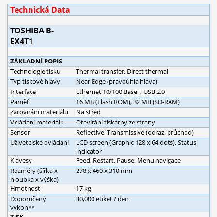
Technická Data
TOSHIBA B-
EX4T1
ZÁKLADNÍ POPIS
Technologie tisku
Thermal transfer, Direct thermal
Typ tiskové hlavy
Near Edge (pravoúhlá hlava)
Interface
Ethernet 10/100 BaseT, USB 2.0
Paměť
16 MB (Flash ROM), 32 MB (SD-RAM)
Zarovnání materiálu
Na střed
Vkládání materiálu
Otevírání tiskárny ze strany
Sensor
Reflective, Transmissive (odraz, průchod)
Uživetelské ovládání
LCD screen (Graphic 128 x 64 dots), Status
indicator
Klávesy
Feed, Restart, Pause, Menu navigace
Rozměry (šířka x
278 x 460 x 310 mm
hloubka x výška)
Hmotnost
17 kg
Doporučený
30,000 etiket / den
výkon**
TISK