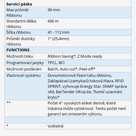
barvící páska
Max průměr
90 mm
Ribbonu
Standartní délka
600 m
ribbonu
Šířka ribbonu
41 - 112 mm
Průměr dutinky
1" (25,4mm)
ribbonu
FUNCTIONS
Možnosti tisku
Ribbon Saving*, Z Mode ready
Programovací jazyky
TPCL, BCI
Možnosti podávání
Batch, Auto cut*, Peel-off*
Vlastnosti systému
Dvoumotorové řízení tahu ribbonu,
Zaklapávací (zamykací) tisková hlava, RFID
SPRiNT, vyhovuje Energy Star, SNMP správa
sítě, BarTender UltraLite, Tlumič uzavírání
krytu*
**
Počet 4'' vysokých etiket denně, které
tiskárna může vytisknout. Tento počet není
garancí ani omezením výkonu.
*
Volitelně