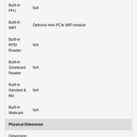
Built-in
N/A
FPU
Built-in
Optional mini-PCIe WIFI module
WIFI
Built-in
RFID
N/A
Reader
Built-in
Smartcard
N/A
Reader
Built-in
Handset &
N/A
Mic
Built-in
N/A
Webcam
Physical Dimension
Dimension