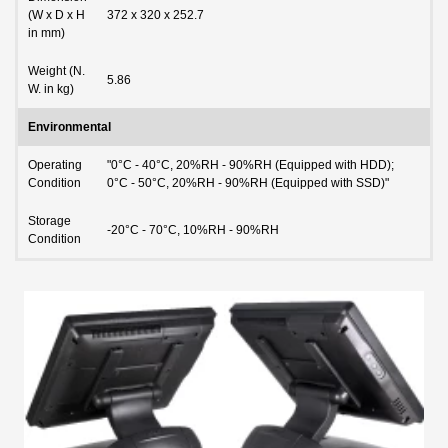
(W x D x H
372 x 320 x 252.7
in mm)
Weight (N.
5.86
W. in kg)
Environmental
Operating
"0°C - 40°C, 20%RH - 90%RH (Equipped with HDD);
Condition
0°C - 50°C, 20%RH - 90%RH (Equipped with SSD)"
Storage
-20°C - 70°C, 10%RH - 90%RH
Condition