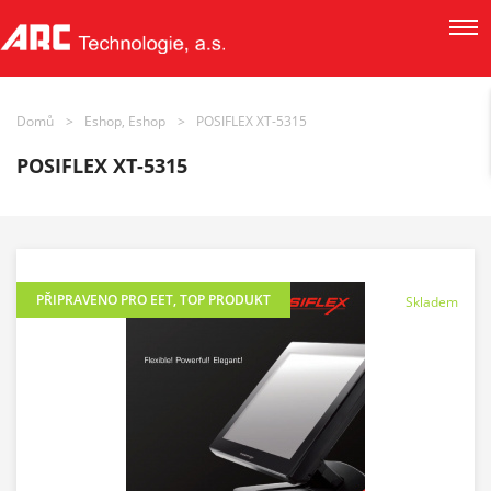
Domů
>
Eshop, Eshop
>
POSIFLEX XT-5315
POSIFLEX XT-5315
PŘIPRAVENO PRO EET
,
TOP PRODUKT
Skladem