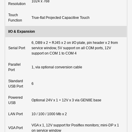
1024 x 768
Resolution
Touch
True-flat Projected Capacitive Touch
Function
I/O & Expansion
6, DB9 x 2 + RJ45 x 2 on I/O plate, pin header x 2 from
Serial Port
service window, 5V support on all COM ports, 12V
support on COM 1 to COM 4
Parallel
1, via optional conversion cable
Port
Standard
6
USB Port
Powered
Optional 24V x 1 + 12V x 3 via GEN8E base
USB
LAN Port
10 / 100 / 1000 Mb x 2
VGA x 1, 12V support for Posiflex monitors; mini-DP x 1
VGA Port
on service window