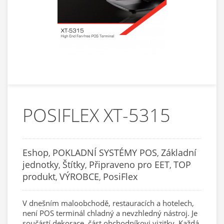
POSIFLEX XT-5315
Eshop
POKLADNÍ SYSTÉMY POS
Základní
,
,
jednotky
Štítky
Připraveno pro EET
TOP
,
,
,
produkt
VÝROBCE
PosiFlex
,
,
V dnešním maloobchodě, restauracích a hotelech,
není POS terminál chladný a nevzhledný nástroj. Je
součástí dekorace, část obchodníkovi vizitky. Každá