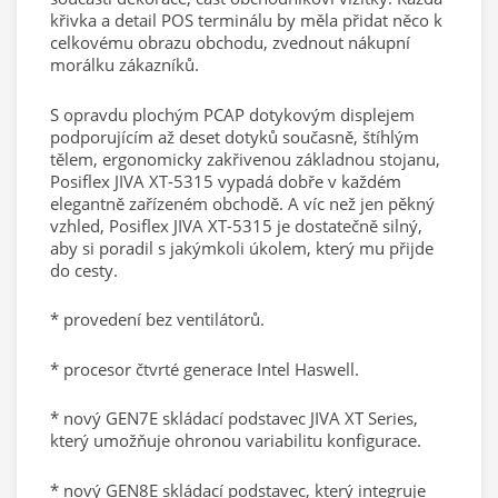
křivka a detail POS terminálu by měla přidat něco k
celkovému obrazu obchodu, zvednout nákupní
morálku zákazníků.
S opravdu plochým PCAP dotykovým displejem
podporujícím až deset dotyků současně, štíhlým
tělem, ergonomicky zakřivenou základnou stojanu,
Posiflex JIVA XT-5315 vypadá dobře v každém
elegantně zařízeném obchodě. A víc než jen pěkný
vzhled, Posiflex JIVA XT-5315 je dostatečně silný,
aby si poradil s jakýmkoli úkolem, který mu přijde
do cesty.
* provedení bez ventilátorů.
* procesor čtvrté generace Intel Haswell.
* nový GEN7E skládací podstavec JIVA XT Series,
který umožňuje ohronou variabilitu konfigurace.
* nový GEN8E skládací podstavec, který integruje