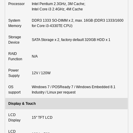
Processor
Intel Pentium 2.3GHz, 3M Cache;
Intel Core i3 2.4GHz, 4M Cache
System
DDR3 1333 SO-DIMM x 2, max. 16GB (DDR3 1333/1600
Memory
for Core i3-4330TE CPU)
Storage
SATA Storage x 2, factory default 320GB HDD x 1
Device
RAID
N/A
Function
Power
12V / 120W
Supply
OS
Windows 7 / POSReady 7 / Windows Embedded 8.1
support
Industry / Linux per request
Display & Touch
LCD
15" TFT LCD
Display
LCD