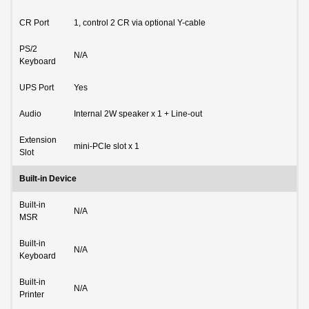
CR Port
1, control 2 CR via optional Y-cable
PS/2
N/A
Keyboard
UPS Port
Yes
Audio
Internal 2W speaker x 1 + Line-out
Extension
mini-PCIe slot x 1
Slot
Built-in Device
Built-in
N/A
MSR
Built-in
N/A
Keyboard
Built-in
N/A
Printer